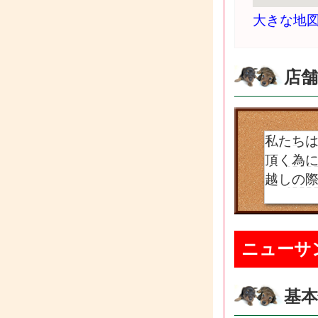
大きな地
店
私たち
頂く為
越しの
ニューサ
基本