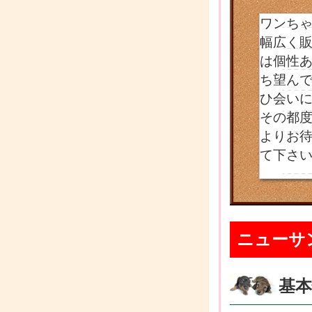
ワンち
幅広く
は個性
ち望ん
ひ会い
その都
よりお待
て下さい
ニューサ
基本