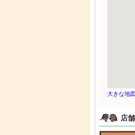
大きな地
店