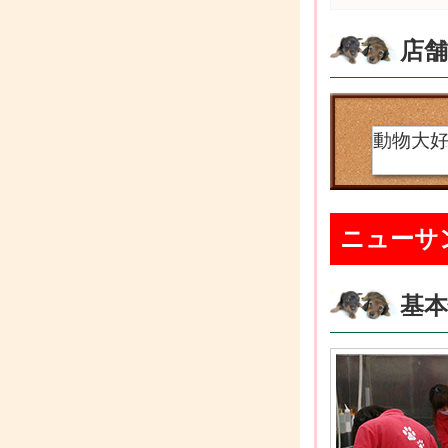
店
動物大
ニューサ
基本