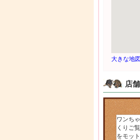
大きな地
店
ワンちゃ
くりご
をモット