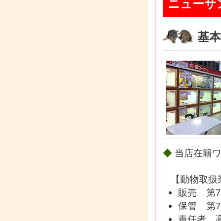
ニューサ
基本
◆
当店在籍
【動物取扱
販売 第7
保管 第7
責任者 