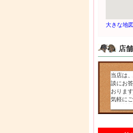
大きな地
店
当店は
談にお
おります
気軽に