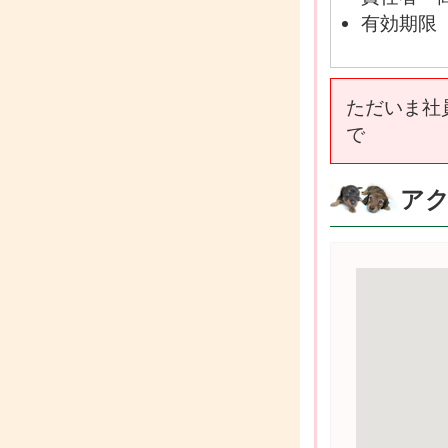
有効期限 
ただいま社員
で
ア