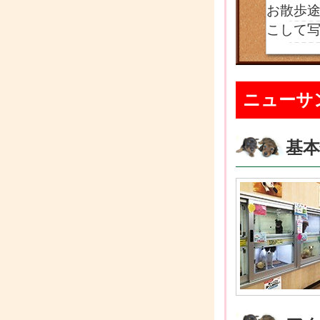
お散歩途
こして
ニューサ
基本