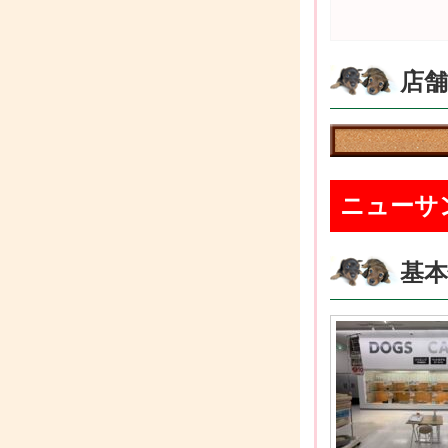
店
ニューサ
基本