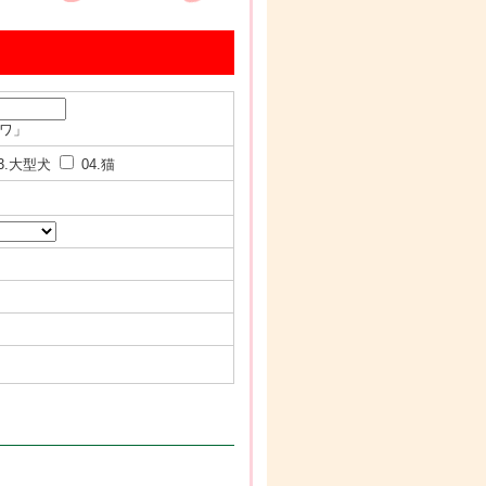
ワワ」
3.大型犬
04.猫