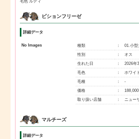
毛色 ルディ
ビションフリーゼ
詳細データ
No Images
種類
： 01.小型
性別
： オス
生れた日
： 2026年
毛色
： ホワイ
毛種
： ‐
価格
： 188,000
取り扱い店舗
： ニュー
マルチーズ
詳細データ