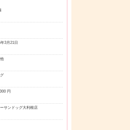
猫
6年3月21日
他
グ
000 円
ーサンドッグ大利根店