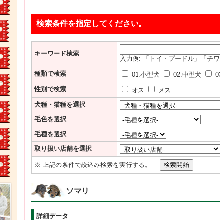
検索条件を指定してください。
キーワード検索
入力例: 「トイ・プードル」「チ
種類で検索
01.小型犬
02.中型犬
0
性別で検索
オス
メス
犬種・猫種を選択
毛色を選択
毛種を選択
取り扱い店舗を選択
※ 上記の条件で絞込み検索を実行する。
ソマリ
詳細データ