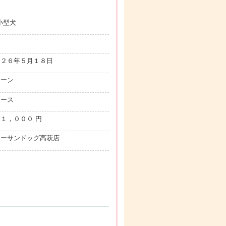
.小型犬
ス
０２６年５月１８日
ォーン
ムース
１，０００ 円
ューサンドッグ高萩店