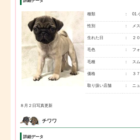
詳細データ
種類
： 01
性別
： メ
生れた日
： ２
毛色
： フ
毛種
： ス
価格
： ３７
取り扱い店舗
： ニ
８月２日写真更新
チワワ
詳細データ