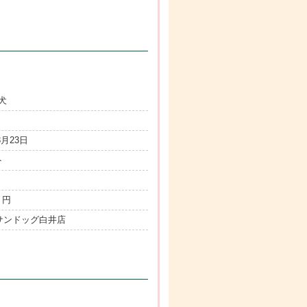
犬
3月23日
ト
 円
サンドッグ白井店