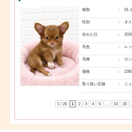
種類
： 01.
性別
： オス
生れた日
： 202
毛色
： レッ
毛種
： ロン
価格
： 2380
取り扱い店舗
： ニュ
1 / 26
1
2
3
4
5
...
10
20