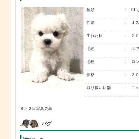
種類
： 01
性別
： オ
生れた日
： ２
毛色
： ホ
毛種
： ロ
価格
： ３０
取り扱い店舗
： ニ
８月２日写真更新
パグ