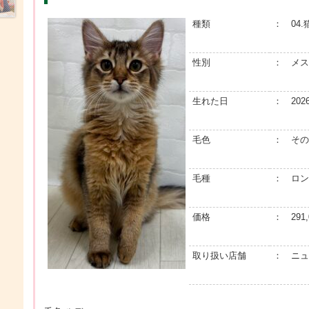
種類
： 04.
性別
： メス
生れた日
： 202
毛色
： その
毛種
： ロン
価格
： 291,
取り扱い店舗
： ニュ