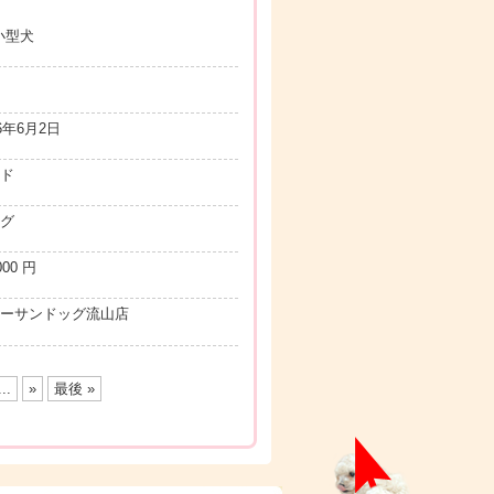
小型犬
6年6月2日
ド
グ
00 円
ーサンドッグ流山店
...
»
最後 »