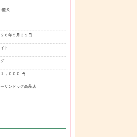
.小型犬
ス
０２６年５月３１日
ワイト
ング
１，０００ 円
ューサンドッグ高萩店