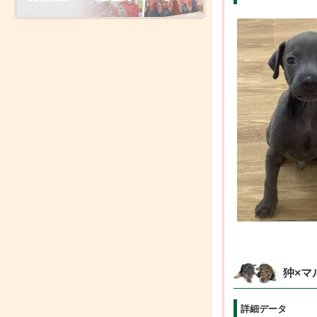
狆×マ
詳細データ